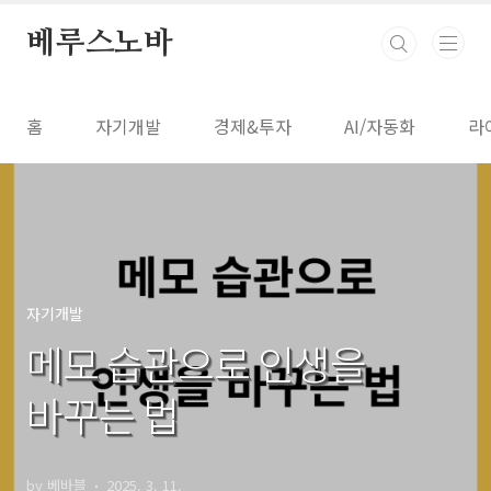
본문 바로가기
베루스노바
홈
자기개발
경제&투자
AI/자동화
라
자기개발
메모 습관으로 인생을
바꾸는 법
by 베바블
2025. 3. 11.