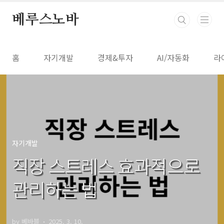
본문 바로가기
베루스노바
홈
자기개발
경제&투자
AI/자동화
라
자기개발
직장 스트레스 효과적으로
관리하는 법
by 베바블
2025. 3. 10.