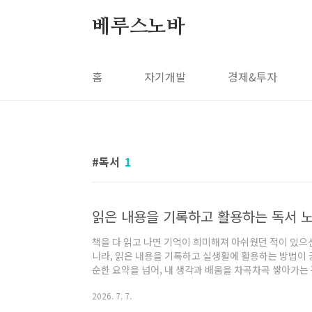
본문 바로가기
베루스노바
홈
자기개발
경제&투자
독서
1
읽은 내용을 기록하고 활용하는 독서 
책을 다 읽고 나면 기억이 희미해져 아쉬웠던 적이 있으
니라, 읽은 내용을 기록하고 실생활에 활용하는 방법이 
순한 요약을 넘어, 내 생각과 배움을 차곡차곡 쌓아가는
게 따라 할 수 있는 독서 노트 작성법을 실제 사례와 함께
2026. 7. 7.
습관을 위한 속독법과 독서 습관 기르기 글도 참고하실 
시작해보세요.왜 독서 노트가 필요한가책을 읽으면서 좋은