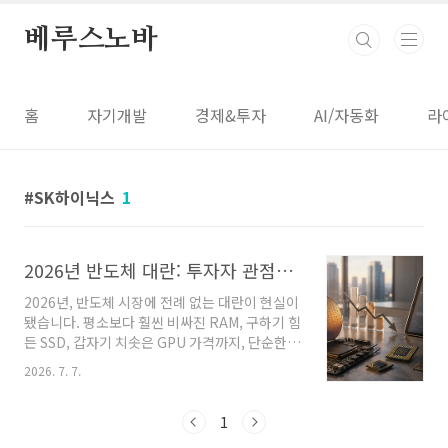
본문 바로가기
베루스노바
홈
자기개발
경제&투자
AI/자동화
라
SK하이닉스
1
2026년 반도체 대란: 투자자 관점에서 기회와 위험은 무엇인가
2026년, 반도체 시장에 전례 없는 대란이 현실이
됐습니다. 평소보다 훨씬 비싸진 RAM, 구하기 힘
든 SSD, 갑자기 치솟은 GPU 가격까지, 단순한
공급망 이슈를 넘어 AI 데이터센터의 폭발적 성
2026. 7. 7.
장과 HBM, DDR5 생산 집중이 시장 구조 자체를
흔들고 있기 때문입니다.이 글에서는 2026년 반
도체 대란의 진짜 원인과 실제 데이터, 주요 기업
1
들의 전략과 앞으로의 예상 시나리오를 투자자