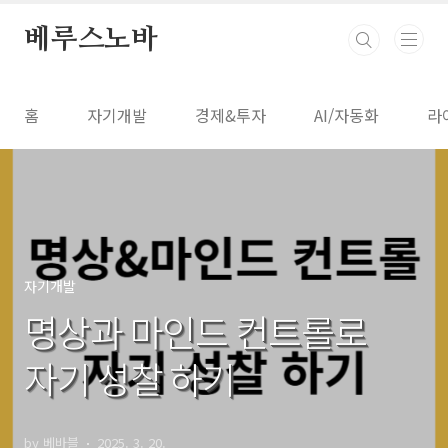
본문 바로가기
베루스노바
홈
자기개발
경제&투자
AI/자동화
라
자기개발
명상과 마인드 컨트롤로
자기 성찰 하기
by 베바블
2025. 3. 20.