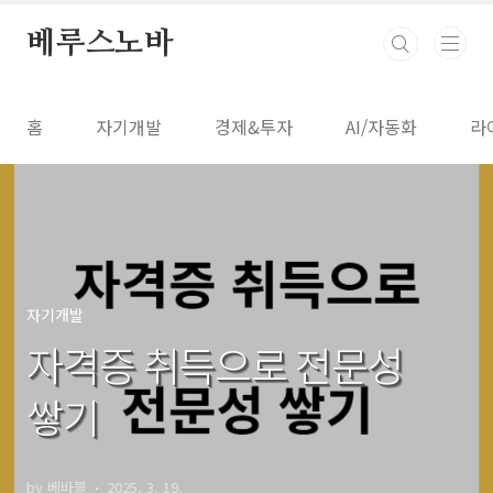
본문 바로가기
베루스노바
홈
자기개발
경제&투자
AI/자동화
라
자기개발
자격증 취득으로 전문성
쌓기
by 베바블
2025. 3. 19.