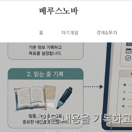
본문 바로가기
베루스노바
홈
자기개발
경제&투자
자기개발
읽은 내용을 기록하고