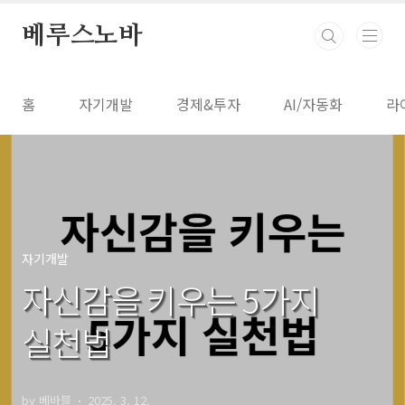
본문 바로가기
베루스노바
홈
자기개발
경제&투자
AI/자동화
라
자기개발
자신감을 키우는 5가지
실천법
by 베바블
2025. 3. 12.