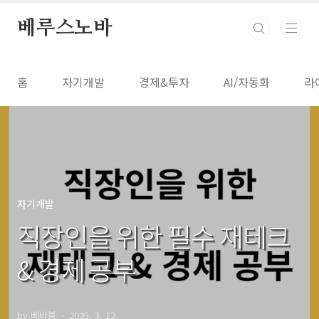
본문 바로가기
베루스노바
홈
자기개발
경제&투자
AI/자동화
라
자기개발
직장인을 위한 필수 재테크
& 경제 공부
by 베바블
2025. 3. 12.