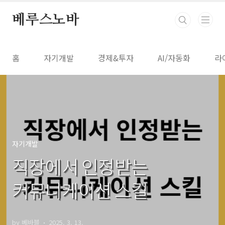
본문 바로가기
베루스노바
홈
자기개발
경제&투자
AI/자동화
라
자기개발
직장에서 인정받는
커뮤니케이션 스킬
by 베바블
2025. 3. 13.