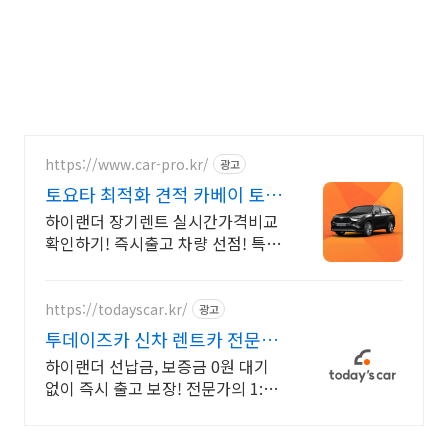
https://www.car-pro.kr/
광고
토요타 최적화 견적 카베이 토요
타 특가차량 무료견적
하이랜더 장기렌트 실시간가격비교
확인하기! 즉시출고 차량 선점! 특가
차종! 수입차 최대 할인 견적! 온라
인계약! 최적가 프로모션 차량 빠른
출고 선점하세요.
https://todayscar.kr/
광고
투데이즈카 신차 렌트카 전문가
의 1:1 맞춤 컨설팅
하이랜더 선납금, 보증금 0원 대기
없이 즉시 출고 보장! 전문가의 1:1
맞춤 컨설팅으로 합리적으로 장기렌
트/리스를 이용해 보세요!