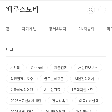
본문 바로가기
베루스노바
홈
자기개발
경제&투자
AI/자동화
라
태그
ai검색
OpenAI
환율전망
개인정보보호
식생활평가지수
글로벌AI표준
AI안전성평가
미국AI행정명령
AI보안검증
1주택자실거주
2026부동산세제개편
편법상속 1
의료비상한액
2026세제개편안
열사병열탈진
저작권상속