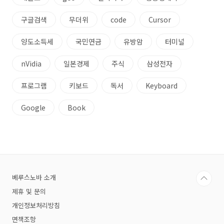
구글검색
무더위
code
Cursor
양도소득세
국민연금
유방암
터미널
nVidia
일본경제
주식
삼성전자
프로그램
키보드
독서
Keyboard
Google
Book
베루스노바 소개
제휴 및 문의
개인정보처리방침
면책조항