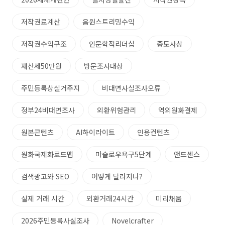
저작권료계산
음원스트리밍수익
저작권수익구조
인문학적리더십
중도사상
재산세50만원
방문조사대상
주민등록상실거주지
비대면사실조사오류
정부24비대면조사
외환위험관리
역외원화결제
원본콘텐츠
AI하이라이트
인용컨텐츠
원화국제화로드맵
마슬로우욕구5단계
앤드센스
검색광고와 SEO
어떻게 달라지나?
실제 거래 시간
외환거래24시간
미리채움
2026주민등록사실조사
Novelcrafter