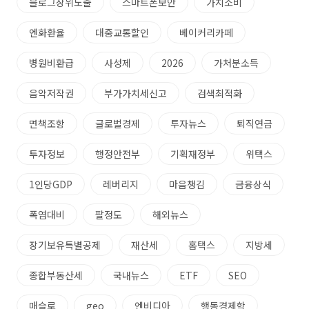
블로그상위노출
스마트폰보안
가치소비
엔화환율
대중교통할인
베이커리카페
병원비환급
사성제
2026
가처분소득
음악저작권
부가가치세신고
검색최적화
면책조항
글로벌경제
투자뉴스
퇴직연금
투자정보
행정안전부
기획재정부
위택스
1인당GDP
레버리지
마음챙김
금융상식
폭염대비
팔정도
해외뉴스
장기보유특별공제
재산세
홈택스
지방세
종합부동산세
국내뉴스
ETF
SEO
매슬로
geo
엔비디아
행동경제학