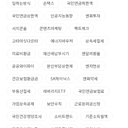
일하는방식
손택스
국민연금하한액
국민연금상한액
인공지능동향
엔화투자
서치콘솔
콘텐츠마케팅
팩트체크
고타마싯다르타
에너지바우처
상속세절세
의료비환급
재산세납부시기
엔달러환율
공공와이파이
본인부담상한제
엔저현상
건강보험환급금
SK하이닉스
엔화약세
부동산절세
레버리지ETF
국민연금보험료
가업상속공제
보안수칙
근로장려금신청
국민건강영양조사
소비트랜드
기준소득월액