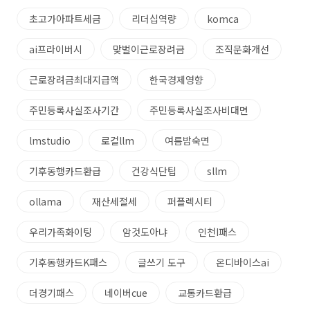
초고가아파트세금
리더십역량
komca
ai프라이버시
맞벌이근로장려금
조직문화개선
근로장려금최대지급액
한국경제영향
주민등록사실조사기간
주민등록사실조사비대면
lmstudio
로컬llm
여름밤숙면
기후동행카드환급
건강식단팁
sllm
ollama
재산세절세
퍼플렉시티
우리가족화이팅
암것도아냐
인천I패스
기후동행카드K패스
글쓰기 도구
온디바이스ai
더경기패스
네이버cue
교통카드환급