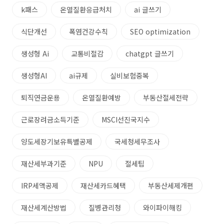
k패스
온열질환응급처치
ai 글쓰기
식단개선
폭염건강수칙
SEO optimization
생성형 Ai
교통비절감
chatgpt 글쓰기
생성형AI
ai규제
실비보험중복
퇴직연금운용
온열질환예방
부동산절세전략
근로장려금소득기준
MSCI선진국지수
양도세장기보유특별공제
국세청세무조사
재산세부과기준
NPU
절세팁
IRP세액공제
재산세카드혜택
부동산세제개편
재산세계산방법
질병관리청
와이파이해킹