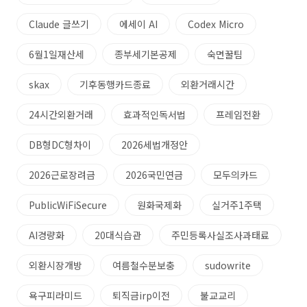
Claude 글쓰기
에세이 AI
Codex Micro
6월1일재산세
종부세기본공제
숙면꿀팀
skax
기후동행카드종료
외환거래시간
24시간외환거래
효과적인독서법
프레임전환
DB형DC형차이
2026세법개정안
2026근로장려금
2026국민연금
모두의카드
PublicWiFiSecure
원화국제화
실거주1주택
AI경량화
20대식습관
주민등록사실조사과태료
외환시장개방
여름철수분보충
sudowrite
욕구피라미드
퇴직금irp이전
불교교리