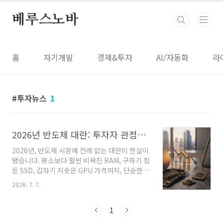
본문 바로가기
베루스노바
홈
자기개발
경제&투자
AI/자동화
라
투자뉴스
1
2026년 반도체 대란: 투자자 관점에서 기회와 위험은 무엇인가
2026년, 반도체 시장에 전례 없는 대란이 현실이
됐습니다. 평소보다 훨씬 비싸진 RAM, 구하기 힘
든 SSD, 갑자기 치솟은 GPU 가격까지, 단순한
공급망 이슈를 넘어 AI 데이터센터의 폭발적 성
2026. 7. 7.
장과 HBM, DDR5 생산 집중이 시장 구조 자체를
흔들고 있기 때문입니다.이 글에서는 2026년 반
도체 대란의 진짜 원인과 실제 데이터, 주요 기업
1
들의 전략과 앞으로의 예상 시나리오를 투자자